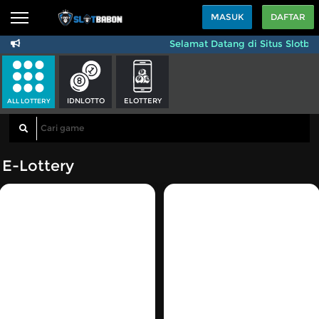
Beranda
MASUK
DAFTAR
Selamat Datang di Situs Slotbab
Sports
BARU
PROMO
Live Casino
BARU
IDNLOTTO
ELOTTERY
IDNPoker
ALL LOTTERY
BARU
Slots
PROMO
IDNLIVE
E-Lottery
BARU
Stream N Spin
Arcade
PROMO
Table Games
Lottery
BARU
PROMO
IDNRaffle